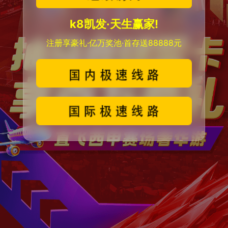
k8凯发·天生赢家!
注册享豪礼·亿万奖池·首存送88888元